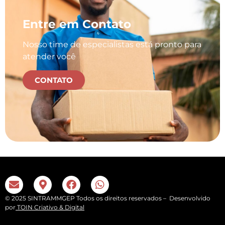
Entre em Contato
Nosso time de especialistas está pronto para
atender você
CONTATO
© 2025 SINTRAMMGEP Todos os direitos reservados – Desenvolvido
por
TOIN Criativo & Digital